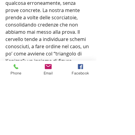
qualcosa erroneamente, senza 
prove concrete. La nostra mente 
prende a volte delle scorciatoie, 
consolidando credenze che non 
abbiamo mai messo alla prova. Il 
cervello tende a individuare schemi 
conosciuti, a fare ordine nel caos, un 
po’ come avviene col “triangolo di 
Kanizsa”: un insieme di figure 
geometriche incomplete, in cui 
Phone
Email
Facebook
individuiamo due triangoli equilateri 
sovrapposti e tre cerchi neri, che in 
realtà non esistono. Questa 
propensione a individuare schemi 
(anche dove non ci sono) si è evoluta 
nei millenni per collegare cause ed 
effetti e riconoscere i pericoli. La 
nostra mente ci aiuta a colmare i 
vuoti, tramite le nostre esperienze e 