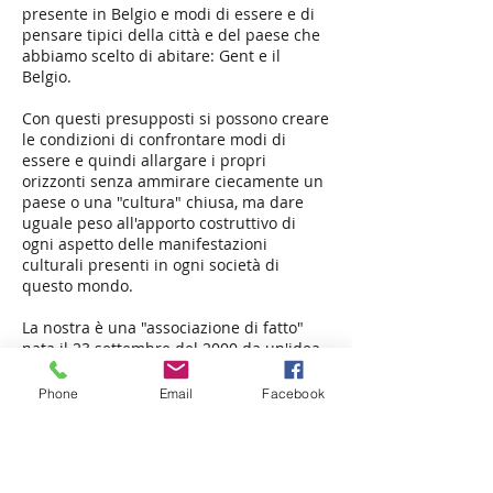
presente in Belgio e modi di essere e di
pensare tipici della città e del paese che
abbiamo scelto di abitare: Gent e il
Belgio.
Con questi presupposti si possono creare
le condizioni di confrontare modi di
essere e quindi allargare i propri
orizzonti senza ammirare ciecamente un
paese o una "cultura" chiusa, ma dare
uguale peso all'apporto costruttivo di
ogni aspetto delle manifestazioni
culturali presenti in ogni società di
questo mondo.
La nostra è una "associazione di fatto"
nata il 23 settembre del 2000 da un'idea
di Fabrizio Gentile e di Brigitte Henriet.
Phone
Email
Facebook
Riconosciuta ufficialmente dalla città di
Gent.
Ci ispiriamo al circolo di intellettuali