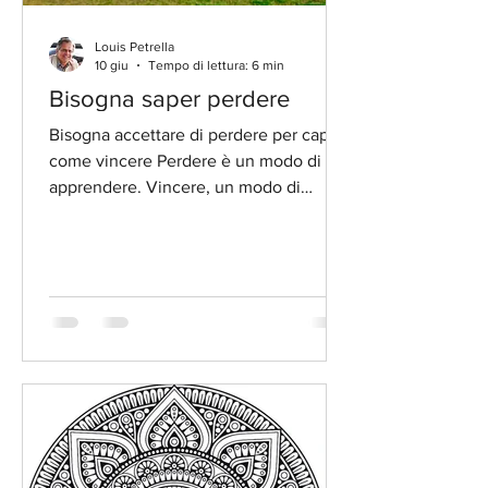
Louis Petrella
10 giu
Tempo di lettura: 6 min
Bisogna saper perdere
Bisogna accettare di perdere per capire
come vincere Perdere è un modo di
apprendere. Vincere, un modo di
dimenticare quel che si è appreso Le
sconfitte insegnano più delle vittorie,
perché costringono a cambiare.
Quand’ero adolescente, una della mie
grandi passioni era il calcio, guardato
ma soprattutto giocato. Ovunque
vedessi un pallone, arrivava
irresistibilmente uno dei miei piedi –
destro o sinistro non importava – a
dargli un calcio. Tutti i pomeriggi mi
recavo nel