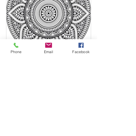
Phone
Email
Facebook
Louis Petrella
17 mar
Tempo di lettura: 5 min
L'Universo allo specchio
Le scienze matematiche mostrano
ordine, simmetria e limite: e queste
sono le più grandi istanze del bello.
Aristotele Cos’hanno in comune un
fiore, una farfalla, una foglia, un frutto,
un fiocco di neve, la facciata di una
cattedrale? Oltre al fatto che iniziano