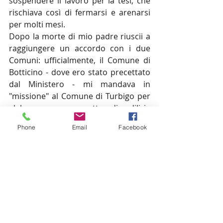
sospendere il lavoro per la tesi, che 
rischiava così di fermarsi e arenarsi 
per molti mesi.
Dopo la morte di mio padre riuscii a 
raggiungere un accordo con i due 
Comuni: ufficialmente, il Comune di 
Botticino - dove ero stato precettato 
dal Ministero - mi mandava in 
"missione" al Comune di Turbigo per 
elaborare un progetto di edilizia 
residenziale pubblica per disabili. Era 
Phone
Email
Facebook
un ottimo compromesso tra i due 
uffici in cui avrei dovuto e voluto 
lavorare: i servizi sociali di Botticino e 
l'ufficio tecnico di Turbigo. In cambio, 
avrei redatto una relazione mensile 
sullo stato di avanzamento del mio 
progetto. Un progetto molto 
ambizioso, sapevamo tutti che da 