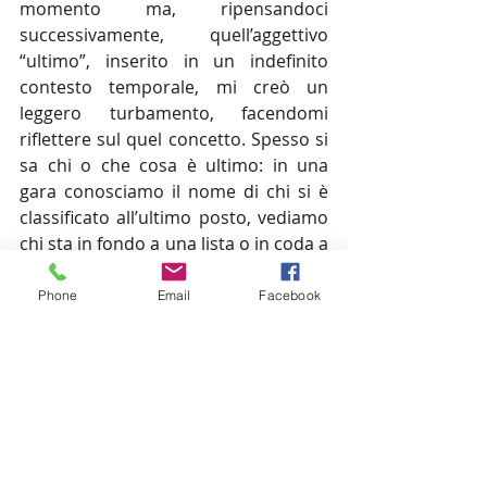
momento ma, ripensandoci 
successivamente, quell’aggettivo 
“ultimo”, inserito in un indefinito 
contesto temporale, mi creò un 
leggero turbamento, facendomi 
riflettere sul quel concetto. Spesso si 
sa chi o che cosa è ultimo: in una 
gara conosciamo il nome di chi si è 
classificato all’ultimo posto, vediamo 
chi sta in fondo a una lista o in coda a 
una graduatoria oppure, quando 
concludiamo un’attività, sappiamo 
Phone
Email
Facebook
cosa facciamo alla fine, in chiusura.