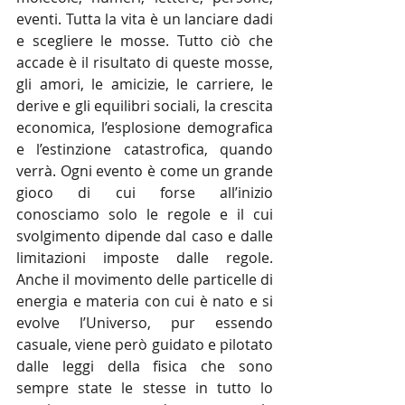
eventi. Tutta la vita è un lanciare dadi 
e scegliere le mosse. Tutto ciò che 
accade è il risultato di queste mosse, 
gli amori, le amicizie, le carriere, le 
derive e gli equilibri sociali, la crescita 
economica, l’esplosione demografica 
e l’estinzione catastrofica, quando 
verrà. Ogni evento è come un grande 
gioco di cui forse all’inizio 
conosciamo solo le regole e il cui 
svolgimento dipende dal caso e dalle 
limitazioni imposte dalle regole. 
Anche il movimento delle particelle di 
energia e materia con cui è nato e si 
evolve l’Universo, pur essendo 
casuale, viene però guidato e pilotato 
dalle leggi della fisica che sono 
sempre state le stesse in tutto lo 