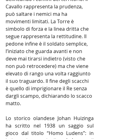
Cavallo rappresenta la prudenza, 
può saltare i nemici ma ha 
movimenti limitati. La Torre è 
simbolo di forza e la linea dritta che 
segue rappresenta la rettitudine. Il 
pedone infine è il soldato semplice, 
l’iniziato che guarda avanti e non 
deve mai tirarsi indietro (visto che 
non può retrocedere) ma che viene 
elevato di rango una volta raggiunto 
il suo traguardo. Il fine degli scacchi 
è quello di imprigionare il Re senza 
dargli scampo, dichiarando lo scacco 
matto.
Lo storico olandese Johan Huizinga 
ha scritto nel 1938 un saggio sul 
gioco dal titolo “Homo Ludens”: in 