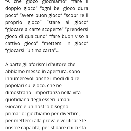
“A che gioco giochiamo” “fare il 
doppio gioco” “ogni bel gioco dura 
poco” “avere buon gioco” “scoprire il 
proprio gioco” “stare al gioco” 
“giocare a carte scoperte” “prendersi 
gioco di qualcuno” “fare buon viso a 
cattivo gioco” “mettersi in gioco” 
“giocarsi l’ultima carta”…
A parte gli aforismi d’autore che 
abbiamo messo in apertura, sono 
innumerevoli anche i modi di dire 
popolari sul gioco, che ne 
dimostrano l’importanza nella vita 
quotidiana degli esseri umani. 
Giocare è un nostro bisogno 
primario: giochiamo per divertirci, 
per metterci alla prova e verificare le 
nostre capacità, per sfidare chi ci sta 