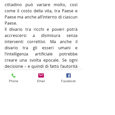
cittadino può variare molto, così 
come il costo della vita, tra Paese e 
Paese ma anche all’interno di ciascun 
Paese.
Il divario tra ricchi e poveri potrà 
accrescersi a dismisura senza 
interventi correttivi. Ma anche il 
divario tra gli esseri umani e 
l’intelligenza artificiale potrebbe 
creare una svolta epocale. Se ogni 
decisione – e quindi di fatto l’autorità 
– sarà trasferita ad algoritmi dotati di 
intelligenza superiore (ma senza 
Phone
Email
Facebook
coscienza), presto potranno essere le 
macchine e i robot a gestire non solo 
il nostro lavoro, ma tutta la nostra 
vita: la nostra salute, i nostri 
divertimenti, la cultura, 