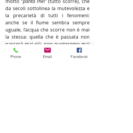
motto “
panta rhei
” (tutto scorre), che 
da secoli sottolinea la mutevolezza e 
la precarietà di tutti i fenomeni: 
anche se il fiume sembra sempre 
uguale, l’acqua che scorre non è mai 
la stessa: quella che è passata non 
passerà mai più, non nuoteremo mai 
due volte nello stesso fiume. È 
Phone
Email
Facebook
un’allegoria della vita, del tempo che 
come l’acqua scorre inarrestabile e 
persino noi stessi non siamo più la 
stessa persona di ieri, né domani 
saremo quelli di oggi.
Grazie alle sue caratteristiche uniche, 
l’acqua ha sempre rivestito un 
significato simbolico per l’umanità. Il 
fatto di essere composta da due soli 
elementi (H2O, due atomi di idrogeno 
legati a un atomo di ossigeno) che 