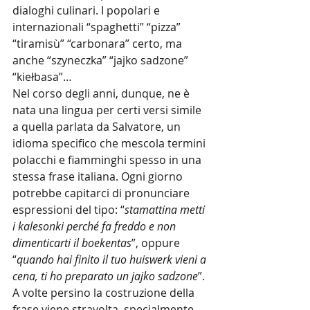
dialoghi culinari. I popolari e 
internazionali “spaghetti” “pizza” 
“tiramisù” “carbonara” certo, ma 
anche “szyneczka” “jajko sadzone” 
“kiełbasa”…
Nel corso degli anni, dunque, ne è 
nata una lingua per certi versi simile 
a quella parlata da Salvatore, un 
idioma specifico che mescola termini 
polacchi e fiamminghi spesso in una 
stessa frase italiana. Ogni giorno 
potrebbe capitarci di pronunciare 
espressioni del tipo: “
stamattina metti 
i kalesonki perché fa freddo e non 
dimenticarti il boekentas
”, oppure 
“
quando hai finito il tuo huiswerk vieni a 
cena, ti ho preparato un jajko sadzone
”.
A volte persino la costruzione della 
frase viene stravolta, specialmente 