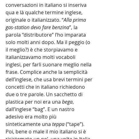
conversazioni in italiano si inseriva 
qua e là qualche termine inglese, 
originale o italianizzato. “
Alla prima 
gas-station devo fare benzina
”, la 
parola “distributore” l’ho imparata 
solo molti anni dopo. Ma il peggio (o 
il meglio?) è che storpiavamo e 
italianizzavamo molti vocaboli 
inglesi, per farli suonare meglio nella 
frase. Complice anche la semplicità 
dell’inglese, che usa brevi termini per 
concetti che in italiano richiedono 
due o tre parole. Un sacchetto di 
plastica per noi era una 
bega
, 
dall’inglese “bag”. E un nastro 
adesivo era molto più 
sinteticamente una 
teppa
 (“tape”). 
Poi, bene o male il mio italiano si è 
risistemato un po’, una volta in Italia. 