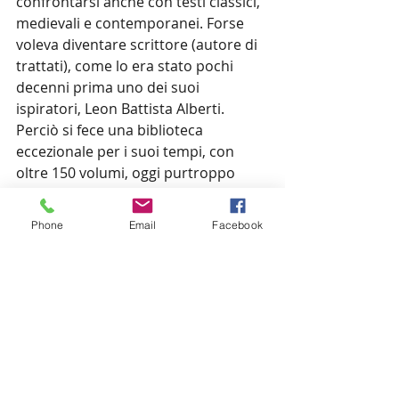
confrontarsi anche con testi classici, 
medievali e contemporanei. Forse 
voleva diventare scrittore (autore di 
trattati), come lo era stato pochi 
decenni prima uno dei suoi 
ispiratori, Leon Battista Alberti. 
Perciò si fece una biblioteca 
eccezionale per i suoi tempi, con 
oltre 150 volumi, oggi purtroppo 
dispersi. Si mise con impegno a 
studiare il latino e la matematica, 
Phone
Email
Facebook
indispensabili per approfondire i 
suoi studi teorici. Fu amico di 
intellettuali, come il frate 
francescano Luca Pacioli, autore di 
un trattato di aritmetica e geometria 
che Leonardo comprò e grazie al 
quale si avvicinò alla matematica. Ma 
Leonardo era anche un pragmatico: 