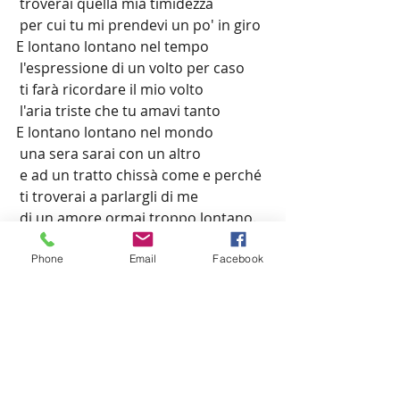
 troverai quella mia timidezza 
 per cui tu mi prendevi un po' in giro
E lontano lontano nel tempo 
 l'espressione di un volto per caso 
 ti farà ricordare il mio volto 
 l'aria triste che tu amavi tanto
E lontano lontano nel mondo
 una sera sarai con un altro 
 e ad un tratto chissà come e perché 
 ti troverai a parlargli di me 
 di un amore ormai troppo lontano.
UN GIORNO DOPO L’ALTRO (Luigi 
Phone
Email
Facebook
Tenco)
Un giorno dopo l'altro 
 il tempo se ne va
 le strade sempre uguali, 
 le stesse case. 
 Un giorno dopo l'altro 