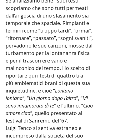
Se analizziamo bene i suoi testi, 
scopriamo che sono tutti permeati 
dall’angoscia di uno sfasamento sia 
temporale che spaziale. Rimpianti e 
termini come “troppo tardi”, “ormai”, 
“ritornare”, “passato”, “sogni svaniti”, 
pervadono le sue canzoni, mosse dal 
turbamento per la lontananza fisica 
e per il trascorrere vano e 
malinconico del tempo. Ho scelto di 
riportare qui i testi di quattro tra i 
più emblematici brani di questa sua 
inquietudine, e cioé “
Lontano 
lontano
”, “
Un giorno dopo l’altro
”, “
Mi 
sono innamorato di te
” e l’ultimo, “
Ciao 
amore ciao
”, quello presentato al 
festival di Sanremo del ’67.
Luigi Tenco si sentiva estraneo e 
incompreso dalla società del suo 