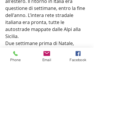
all'estero. Il ritorno in Italia era 
questione di settimane, entro la fine 
dell'anno. L’intera rete stradale 
italiana era pronta, tutte le 
autostrade mappate dalle Alpi alla 
Sicilia.
Due settimane prima di Natale, 
appena prima della consegna, mi 
venne comunicato che il progetto 
Phone
Email
Facebook
doveva essere ampliato, a causa 
delle nuove richieste del 
committente: accanto alle 
autostrade e alle strade principali, 
una rete stradale più dettagliata era 
ora richiesta per altre città. Questo 
significava rimanere ancora altri 
mesi a Gand. Non me l’aspettavo. La 
mia missione a Gand si stava 
trasformando nella mia "Fortezza 