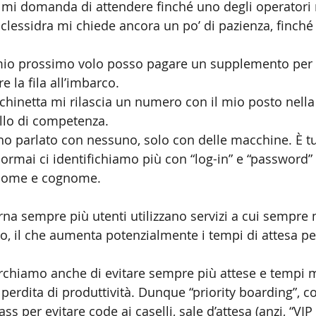
e mi domanda di attendere finché uno degli operatori n
clessidra mi chiede ancora un po’ di pazienza, finché 
 mio prossimo volo posso pagare un supplemento per il
e la fila all’imbarco.
chinetta mi rilascia un numero con il mio posto nella
ello di competenza.
o parlato con nessuno, solo con delle macchine. È tu
 ormai ci identifichiamo più con “log-in” e “password
 nome e cognome.
na sempre più utenti utilizzano servizi a cui sempre
, il che aumenta potenzialmente i tempi di attesa per 
cerchiamo anche di evitare sempre più attese e tempi m
perdita di produttività. Dunque “priority boarding”, c
ass per evitare code ai caselli, sale d’attesa (anzi, “VIP