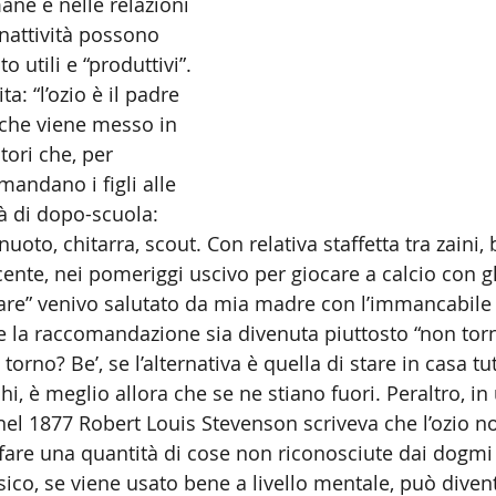
ane e nelle relazioni 
 inattività possono 
o utili e “produttivi”.
ta: “l’ozio è il padre 
to che viene messo in 
tori che, per 
 mandano i figli alle 
tà di dopo-scuola: 
nuoto, chitarra, scout. Con relativa staffetta tra zaini, 
ente, nei pomeriggi uscivo per giocare a calcio con gli
dare” venivo salutato da mia madre con l’immancabile
he la raccomandazione sia divenuta piuttosto “non tor
 torno? Be’, se l’alternativa è quella di stare in casa tu
hi, è meglio allora che se ne stiano fuori. Peraltro, in
 nel 1877 Robert Louis Stevenson scriveva che l’ozio n
 fare una quantità di cose non riconosciute dai dogmi 
sico, se viene usato bene a livello mentale, può divent