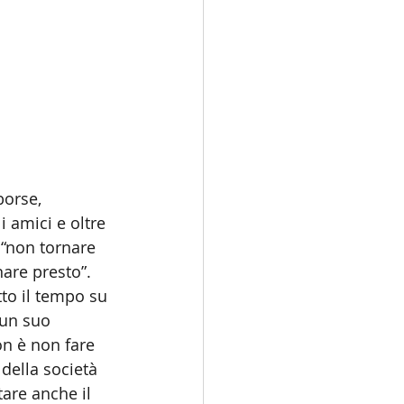
borse, 
 amici e oltre 
 “non tornare 
nare presto”.
tto il tempo su 
 un suo 
on è non fare 
della società 
are anche il 