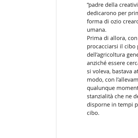
“padre della creativ
dedicarono per prim
forma di ozio crearo
umana.
Prima di allora, con
procacciarsi il cib
dell’agricoltura gen
anziché essere cerc
si voleva, bastava a
modo, con l’allevam
qualunque momento, 
stanzialità che ne d
disporne in tempi più
cibo.