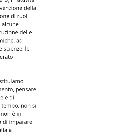
nvenzione della 
ione di ruoli 
, alcune 
ruzione delle 
miche, ad 
le scienze, le 
erato 
stituiamo 
imento, pensare 
e e di 
e tempo, non si 
non è in 
o di imparare 
lia a 