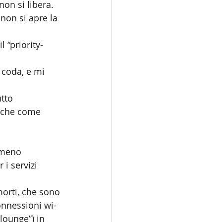
on si libera.
non si apre la 
 “priority-
 coda, e mi 
tto 
” che come 
 meno 
i servizi 
orti, che sono 
onnessioni wi-
 lounge”) in 