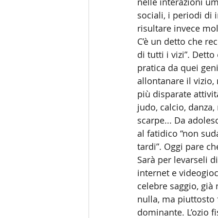
nelle interazioni um
sociali, i periodi di
risultare invece molt
C’è un detto che reci
di tutti i vizi”. Det
pratica da quei geni
allontanare il vizio,
più disparate attivi
judo, calcio, danza, 
scarpe... Da adolesc
al fatidico “non su
tardi”. Oggi pare c
Sarà per levarseli di
internet e videogioc
celebre saggio, già
nulla, ma piuttosto
dominante. L’ozio fi