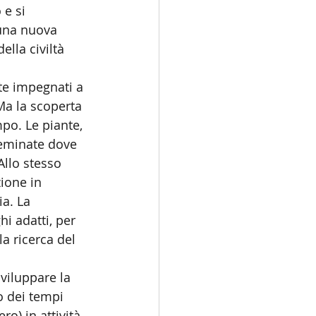
 e si 
 una nuova 
lla civiltà 
te impegnati a 
Ma la scoperta 
po. Le piante, 
seminate dove 
Allo stesso 
ione in 
a. La 
i adatti, per 
la ricerca del 
sviluppare la 
go dei tempi 
ro) in attività 