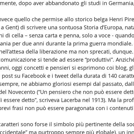
amente, dopo aver abbandonato gli studi in Germania,
nvece quello che permise allo storico belga Henri Pire
e a Gent) di scrivere una sontuosa Storia d’Europa, nat
i di cella – senza carta e penna, solo a voce - quando
ania per due anni durante la prima guerra mondiale. 
nell’attesa della liberazione ma non sprecati, dunque.
comunicazione si tende ad essere “produttivi”. Anzich
anni, oggi concetti e pensieri si esprimono coi blog, gli
 i post su Facebook e i tweet della durata di 140 caratt
a sempre, ne abbiamo gloriosi esempi dal passato, dall
i del Novecento (“Un pensiero che non può essere dett
 essere detto”, scriveva Lacerba nel 1913). Ma la prof
e brevi frasi non può essere paragonata con i contenuti 
0 caratteri sono forse il simbolo più pertinente della 
occidentale” ma purtroppo sempre più globale), un inno