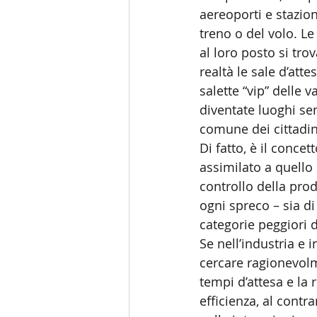
aereoporti e stazioni
treno o del volo. Le
al loro posto si tr
realtà le sale d’att
salette “vip” delle
diventate luoghi sem
comune dei cittadin
Di fatto, è il conce
assimilato a quello
controllo della pro
ogni spreco – sia di
categorie peggiori d
Se nell’industria e 
cercare ragionevolm
tempi d’attesa e la r
efficienza, al contra