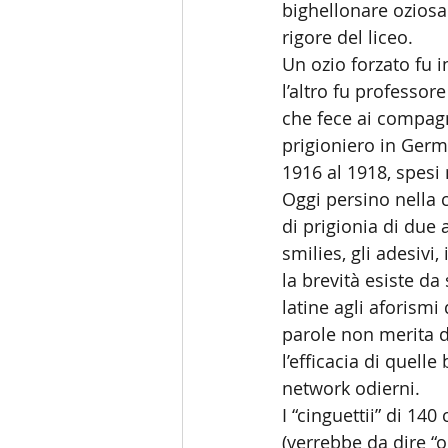
bighellonare ozios
rigore del liceo.
Un ozio forzato fu i
l’altro fu professor
che fece ai compagn
prigioniero in Germ
1916 al 1918, spesi 
Oggi persino nella 
di prigionia di due 
smilies, gli adesivi,
la brevità esiste d
latine agli aforism
parole non merita di
l’efficacia di quell
network odierni.
I “cinguettii” di 14
(verrebbe da dire “