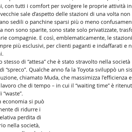
, con tutti i comfort per svolgere le proprie attività in
 vecchie sale d’aspetto delle stazioni di una volta non 
ovano sedili o panchine sparsi più o meno confusamen
esa non sono sparite, sono state solo privatizzate, tras
 varie compagnie. E così, emblematicamente, le stazion
pre più esclusivi, per clienti paganti e indaffarati e 
i.
tto stesso di “attesa” che è stato stravolto nella societ
 di “spreco”. Qualche anno fa la Toyota sviluppò un si
duzione, chiamato Muda, che massimizza l’efficienza 
 lavoro che di tempo – in cui il “waiting time” è ritenu
i “waste”.
in economia si può 
ente di ridurre i 
elativa perdita di 
rio nella società, 