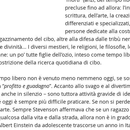
precluse fino ad allora: l’i
scrittura, dell’arte, la creaz
differenziati e specializzati
persone dedicate alla cost
gazzinamento del cibo, altre alla difesa dalle tribù ne
 divinità... I diversi mestieri, le religioni, le filosofie, 
e: un po’ tutte figlie dell’ozio, inteso come tempo lib
costrizione della ricerca quotidiana di cibo.
empo libero non è venuto meno nemmeno oggi, se so
 “
profitto e guadagno
”. Accanto allo svago e al divert
 anche in silenzio – sono tuttora attività gravide di ide
 oggi è sempre più difficile praticare. Se non si perd
arte. Sempre Stevenson affermava che se un ragazzo 
alcosa dalla vita e dalla strada, allora non è in grad
lbert Einstein da adolescente trascorse un anno in Ita