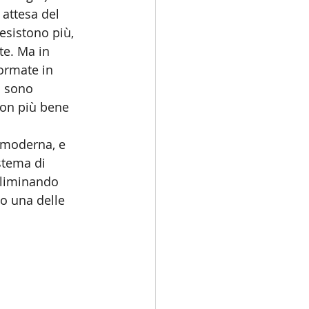
 attesa del 
esistono più, 
te. Ma in 
formate in 
i sono 
non più bene 
à moderna, e 
stema di 
eliminando 
to una delle 