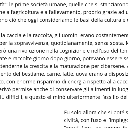
ità”: le prime società umane, quelle che si stanziarono
e all’agricoltura e all’allevamento, proprio grazie ad
no ciò che oggi consideriamo le basi della cultura e de
 la caccia e la raccolta, gli uomini erano costantemen
o per la sopravvivenza, quotidianamente, senza sosta. 
erò una rivoluzione nella cognizione e nell’uso del tem
ate e raccolte giorno dopo giorno, potevano essere 
ttenderne la crescita e la maturazione per cibarsene. 
ento del bestiame, carne, latte, uova erano a disposiz
con enorme risparmio di energia rispetto alla cacci
erivò permise anche di conservare gli alimenti in luogh
 difficili, e questo eliminò ulteriormente l’assillo del
Fu solo allora che si poté 
civiltà, con l’uso e l’impie
“morti” (anzi, del tempo libe