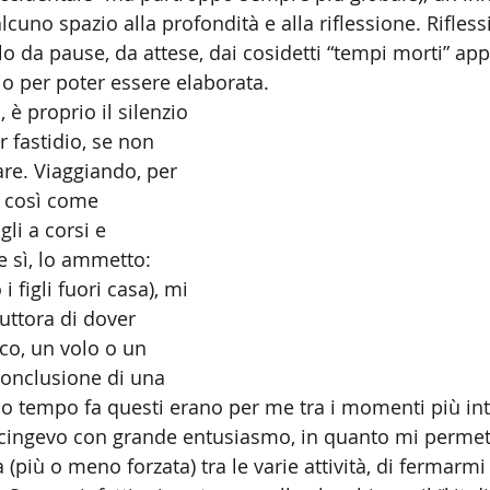
lcuno spazio alla profondità e alla riflessione. Rifles
o da pause, da attese, dai cosidetti “tempi morti” app
io per poter essere elaborata.
 è proprio il silenzio 
 fastidio, se non 
are. Viaggiando, per 
, così come 
li a corsi e 
 sì, lo ammetto: 
 figli fuori casa), mi 
tuttora di dover 
co, un volo o un 
 conclusione di una 
oco tempo fa questi erano per me tra i momenti più int
accingevo con grande entusiasmo, in quanto mi permet
più o meno forzata) tra le varie attività, di fermarmi